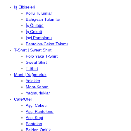
İş Elbiseleri
Kollu Tulumlar
Bahçıvan Tulumlar
İş Önlüğü
İş Ceketi
İşçi Pantolonu
Pantolon-Ceket Takımı
T-Shırt | Sweat Shırt
Polo Yaka T-Shirt
Sweat Shirt
T-Shirt
Mont | Yağmurluk
Yelekler
Mont-Kaban
Yağmurluklar
Cafe/Otel
Aşçı Ceketi
Aşçı Pantolonu
Aşçı Kepi
Pantolon
Belden Önlük